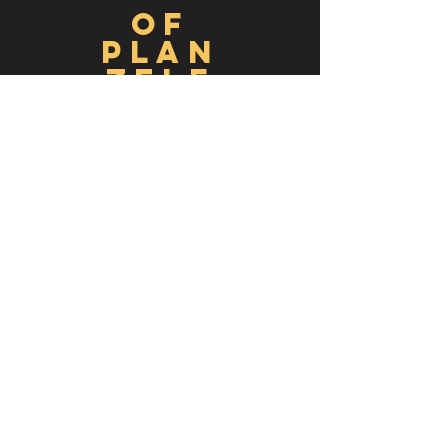
of
plan
zelf
een
half
uurtje
in mijn
agenda
Klik hier naar mijn agenda